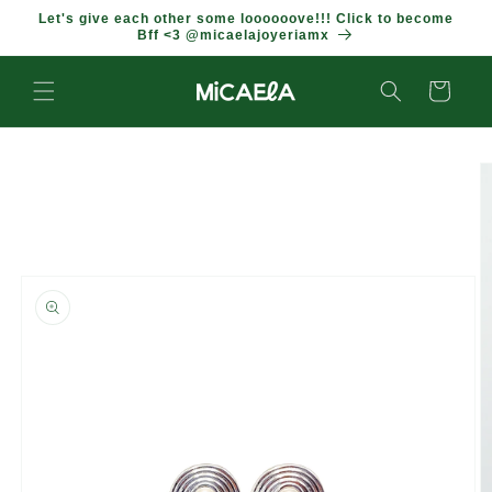
IR
Let's give each other some loooooove!!! Click to become
DIRECTAMENTE
Bff <3 @micaelajoyeriamx
AL CONTENIDO
Carrito
IR
DIRECTAMENTE
A LA
INFORMACIÓN
DEL
PRODUCTO