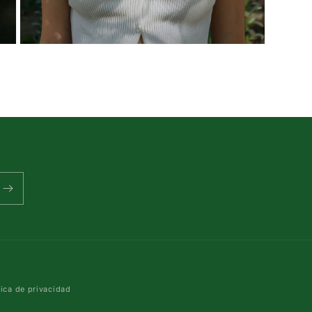
ABRIR
ELEMENTO
MULTIMEDIA
3
EN
UNA
VENTANA
MODAL
Formas
tica de privacidad
de