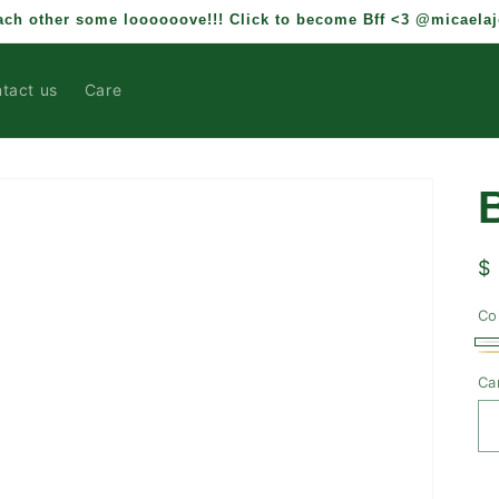
each other some loooooove!!! Click to become Bff <3 @micaela
tact us
Care
P
$
h
Co
Pl
Va
D
Va
Ca
ag
ag
o
o
n
n
di
di