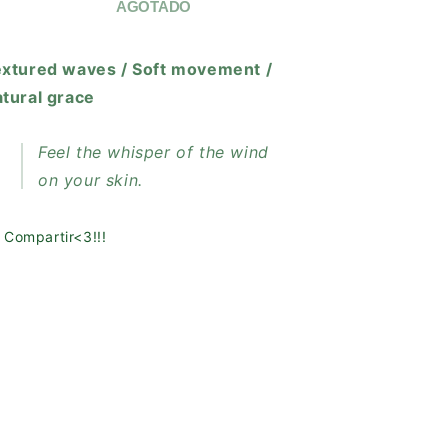
BREEZE
BREEZE
AGOTADO
EARRINGS
EARRINGS
xtured waves / Soft movement /
tural grace
Feel the whisper of the wind
on your skin.
Compartir<3!!!