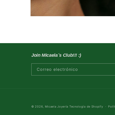
ABRIR
ELEMENTO
MULTIMEDIA
2
EN
UNA
VENTANA
MODAL
Join Micaela´s
Club!!! :)
Correo electrónico
© 2026,
Micaela Joyería
Tecnología de Shopify
Polí