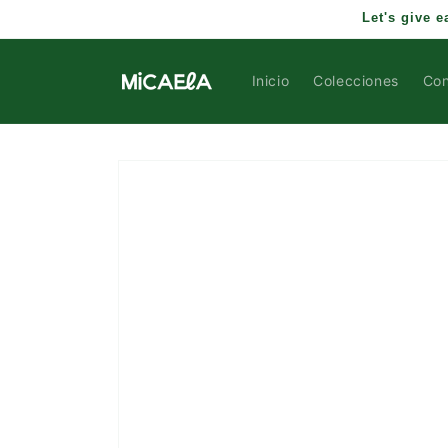
IR
Let's give 
DIRECTAMENTE
AL CONTENIDO
Inicio
Colecciones
Con
IR
DIRECTAMENTE
A LA
INFORMACIÓN
DEL
PRODUCTO