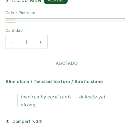
Precio
$ 120.00 MXN
Agotado
habitual
Color:
Plateado
Plateado
Variante
Dorado
Variante
Cantidad
agotada
agotada
o
o
REDUCIR
AUMENTAR
no
no
CANTIDAD
CANTIDAD
disponible
PARA
PARA
disponible
CORAL
CORAL
AGOTADO
BRACELET
BRACELET
Slim chain / Twisted texture / Subtle shine
Inspired by coral reefs — delicate yet
strong.
Compartir<3!!!