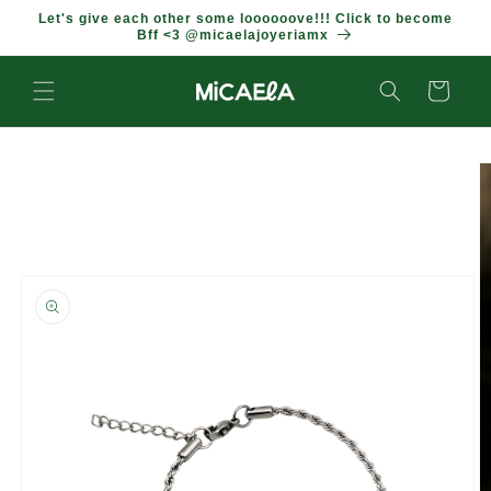
IR
Let's give each other some loooooove!!! Click to become
DIRECTAMENTE
Bff <3 @micaelajoyeriamx
AL CONTENIDO
Carrito
IR
DIRECTAMENTE
A LA
INFORMACIÓN
DEL
PRODUCTO