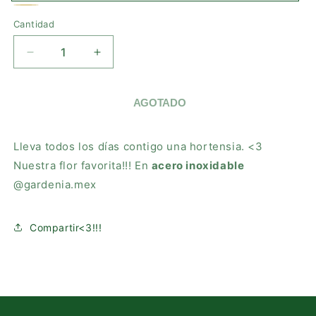
Plateado
Variante
Dorado
Variante
Cantidad
agotada
agotada
o
o
REDUCIR
AUMENTAR
no
no
CANTIDAD
CANTIDAD
disponible
PARA
PARA
disponible
HORTENSIA
HORTENSIA
AGOTADO
EARRINGS
EARRINGS
Lleva todos los días contigo una hortensia. <3
Nuestra flor favorita!!! En
acero inoxidable
@gardenia.mex
Compartir<3!!!