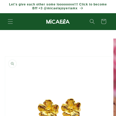
IR
Let's give each other some loooooove!!! Click to become
DIRECTAMENTE
Bff <3 @micaelajoyeriamx
AL CONTENIDO
Carrito
IR
DIRECTAMENTE
A LA
INFORMACIÓN
DEL
PRODUCTO