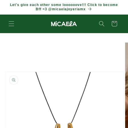
IR
Let's give each other some loooooove!!! Click to become
DIRECTAMENTE
Bff <3 @micaelajoyeriamx
AL CONTENIDO
Carrito
IR
DIRECTAMENTE
A LA
INFORMACIÓN
DEL
PRODUCTO