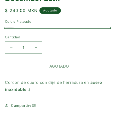
Precio
$ 240.00 MXN
Agotado
habitual
Color:
Plateado
Plateado
Variante
Dorado
Variante
Cantidad
agotada
agotada
o
o
REDUCIR
AUMENTAR
no
no
CANTIDAD
CANTIDAD
disponible
PARA
PARA
disponible
LUCKY
LUCKY
AGOTADO
TWIST
TWIST
NECKLACE
NECKLACE
Cordón de cuero con dije de herradura en
-
-
acero
DECEMBER
DECEMBER
inoxidable
:)
25TH
25TH
Compartir<3!!!