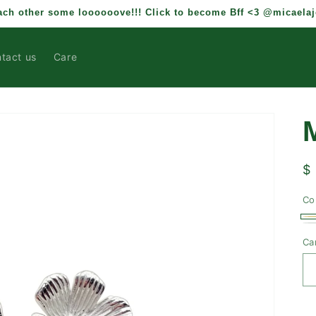
each other some loooooove!!! Click to become Bff <3 @micaela
tact us
Care
M
P
$
h
Co
D
Va
Pl
Va
Ca
ag
ag
o
o
n
n
di
di