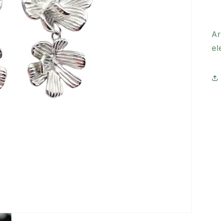
Ar
el