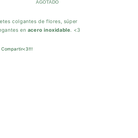
MATHIOLA
MATHIOLA
AGOTADO
EARRINGS
EARRINGS
etes colgantes de flores, súper
egantes en
acero inoxidable
. <3
Compartir<3!!!