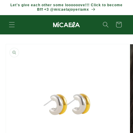
IR
Let's give each other some loooooove!!! Click to become
DIRECTAMENTE
Bff <3 @micaelajoyeriamx
AL CONTENIDO
Carrito
IR
DIRECTAMENTE
A LA
INFORMACIÓN
DEL
PRODUCTO