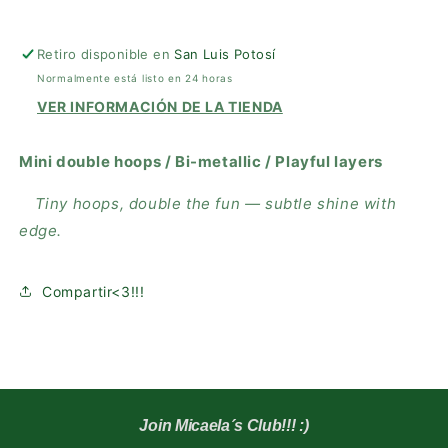
LOOP
LOOP
HOOPS
HOOPS
-
-
Retiro disponible en
San Luis Potosí
DECEMBER
DECEMBER
Normalmente está listo en 24 horas
29TH
29TH
VER INFORMACIÓN DE LA TIENDA
Mini double hoops / Bi-metallic / Playful layers
Tiny hoops, double the fun — subtle shine with
edge.
Compartir<3!!!
Join Micaela´s
Club!!! :)