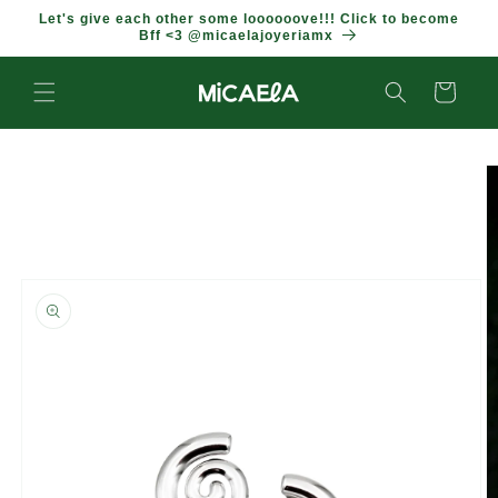
IR
Let's give each other some loooooove!!! Click to become
DIRECTAMENTE
Bff <3 @micaelajoyeriamx
AL CONTENIDO
Carrito
IR
DIRECTAMENTE
A LA
INFORMACIÓN
DEL
PRODUCTO