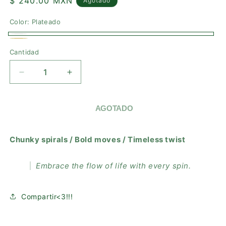
Precio
$ 240.00 MXN
Agotado
habitual
Color:
Plateado
Plateado
Variante
Dorado
Variante
Cantidad
agotada
agotada
o
o
REDUCIR
AUMENTAR
no
no
CANTIDAD
CANTIDAD
disponible
PARA
PARA
disponible
WHIRL
WHIRL
AGOTADO
EARRINGS
EARRINGS
Chunky spirals / Bold moves / Timeless twist
Embrace the flow of life with every spin.
Compartir<3!!!