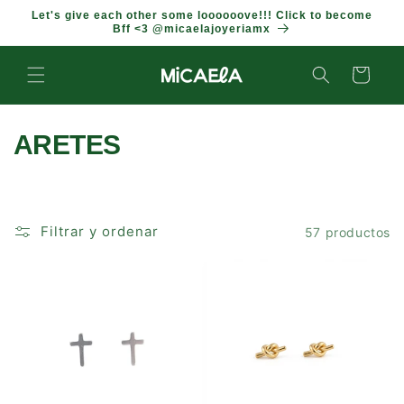
IR
Let's give each other some loooooove!!! Click to become
DIRECTAMENTE
Bff <3 @micaelajoyeriamx
AL CONTENIDO
Carrito
C
ARETES
o
l
Filtrar y ordenar
57 productos
e
c
c
i
ó