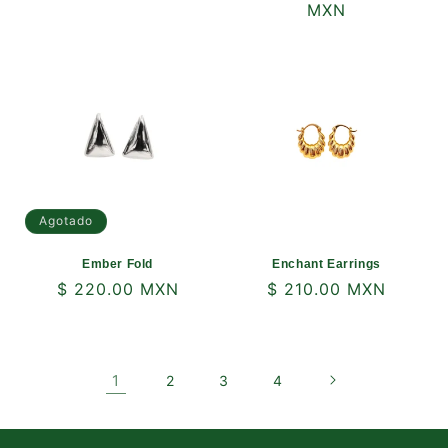
habitual
habitual
MXN
Agotado
Ember Fold
Enchant Earrings
Precio
$ 220.00 MXN
Precio
$ 210.00 MXN
habitual
habitual
1
2
3
4