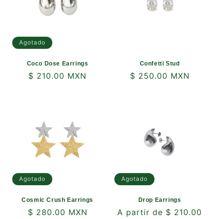
Agotado
Coco Dose Earrings
Confetti Stud
Precio
$ 210.00 MXN
Precio
$ 250.00 MXN
habitual
habitual
Agotado
Agotado
Cosmic Crush Earrings
Drop Earrings
Precio
$ 280.00 MXN
Precio
A partir de $ 210.00