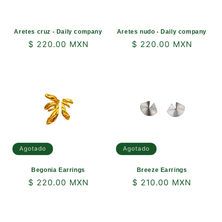
n
:
Aretes cruz - Daily company
Aretes nudo - Daily company
Precio
$ 220.00 MXN
Precio
$ 220.00 MXN
habitual
habitual
Agotado
Agotado
Begonia Earrings
Breeze Earrings
Precio
$ 220.00 MXN
Precio
$ 210.00 MXN
habitual
habitual