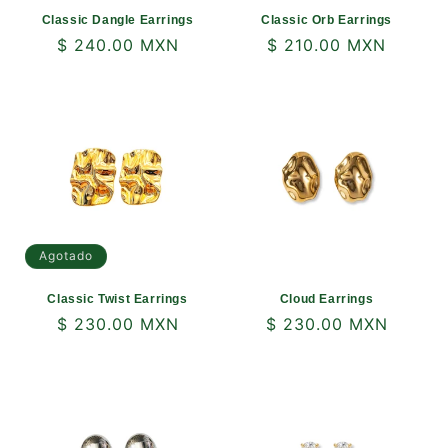
Classic Dangle Earrings
Classic Orb Earrings
Precio
$ 240.00 MXN
Precio
$ 210.00 MXN
habitual
habitual
Agotado
Classic Twist Earrings
Cloud Earrings
Precio
$ 230.00 MXN
Precio
$ 230.00 MXN
habitual
habitual