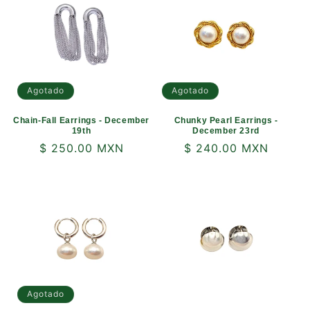
Agotado
Agotado
Chain-Fall Earrings - December
Chunky Pearl Earrings -
19th
December 23rd
Precio
$ 250.00 MXN
Precio
$ 240.00 MXN
habitual
habitual
Agotado