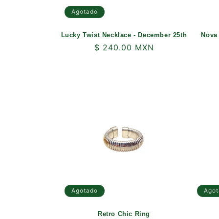
Agotado
Lucky Twist Necklace - December 25th
Nova 
Precio
$ 240.00 MXN
habitual
Agotado
Agot
Retro Chic Ring