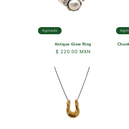
i
ó
Agotado
Agot
n
Antique Glow Ring
Chunk
Precio
$ 220.00 MXN
:
habitual