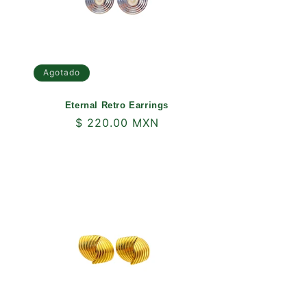
Agotado
Eternal Retro Earrings
Precio
$ 220.00 MXN
habitual