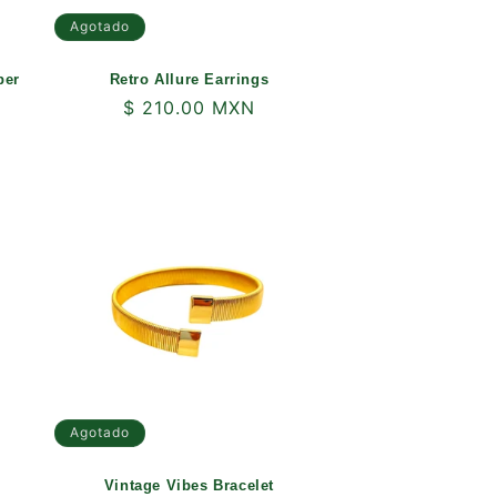
Agotado
ber
Retro Allure Earrings
Precio
$ 210.00 MXN
habitual
Agotado
Vintage Vibes Bracelet