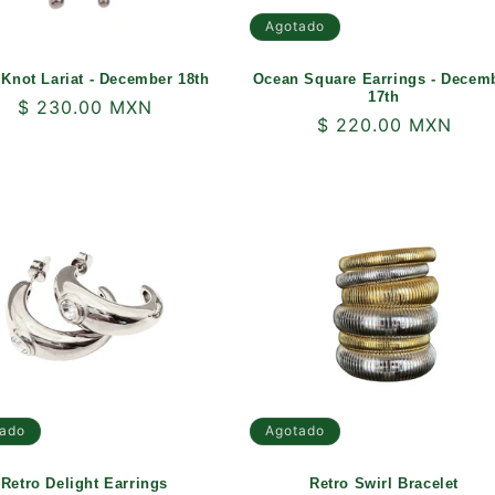
Agotado
Knot Lariat - December 18th
Ocean Square Earrings - Decem
17th
Precio
$ 230.00 MXN
Precio
$ 220.00 MXN
habitual
habitual
ado
Agotado
Retro Delight Earrings
Retro Swirl Bracelet