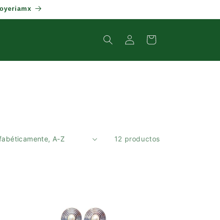
joyeriamx
Iniciar
Carrito
sesión
12 productos