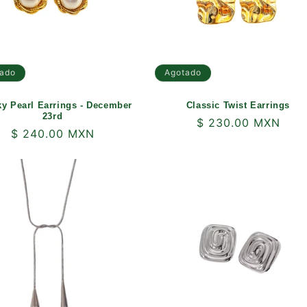
ado
Agotado
y Pearl Earrings - December
Classic Twist Earrings
23rd
Precio
$ 230.00 MXN
Precio
$ 240.00 MXN
habitual
habitual