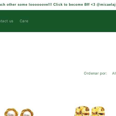
each other some loooooove!!! Click to become Bff <3 @micaela
tact us
Care
Ordenar por: